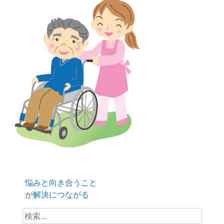
悩みと向き合うこと
投
が解決につながる
検
稿